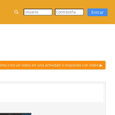
Selector de búsqueda de entrada
Entrar
ómo creo un video en una actividad o respondo con video ▶︎