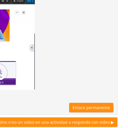
Enlace permanente
ómo creo un video en una actividad o respondo con video ▶︎