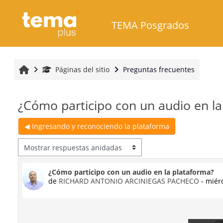
Salta al contenido principal
TEMA Posgrados
Inicio
Páginas del sitio
Preguntas frecuentes
¿Cómo participo con un audio en la
◀︎ Ingresando y reconociendo la plataforma
Mostrar modo
Número de respuestas: 0
¿Cómo participo con un audio en la plataforma?
de
RICHARD ANTONIO ARCINIEGAS PACHECO
-
miérc