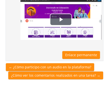
Reproducir
Vídeo
Enlace permanente
← ¿Cómo participo con un audio en la plataforma?
¿Cómo ver los comentarios realizados en una tarea? →