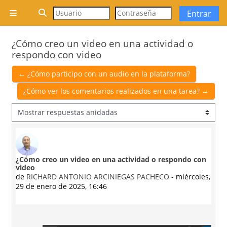
Salta al contenido principal
Selector de búsqueda de entrada
Entrar
Panel lateral
¿Cómo creo un video en una actividad o
respondo con video
← ¿Cómo participo con un audio en la plataforma?
¿Cómo ver los comentarios realizados en una tarea? →
Mostrar modo
¿Cómo creo un video en una actividad o respondo con
Número de respuestas: 0
video
de
RICHARD ANTONIO ARCINIEGAS PACHECO
-
miércoles,
29 de enero de 2025, 16:46