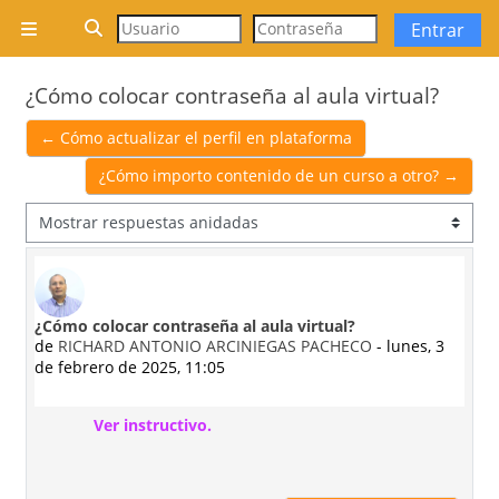
Salta al contenido principal
Selector de búsqueda de entrada
Entrar
Panel lateral
¿Cómo colocar contraseña al aula virtual?
← Cómo actualizar el perfil en plataforma
¿Cómo importo contenido de un curso a otro? →
Mostrar modo
¿Cómo colocar contraseña al aula virtual?
Número de respuestas: 0
de
RICHARD ANTONIO ARCINIEGAS PACHECO
-
lunes, 3
de febrero de 2025, 11:05
Ver instructivo.